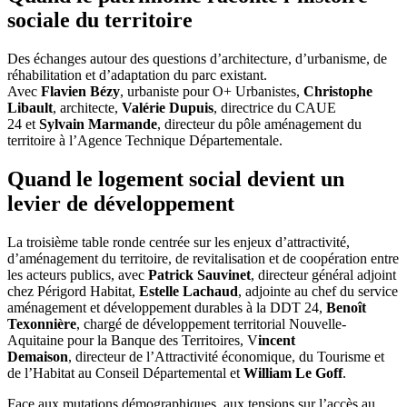
sociale du territoire
Des échanges autour des questions d’architecture, d’urbanisme, de
réhabilitation et d’adaptation du parc existant.
Avec
Flavien Bézy
, urbaniste pour O+ Urbanistes,
Christophe
Libault
, architecte,
Valérie Dupuis
, directrice du CAUE
24 et
Sylvain Marmande
, directeur du pôle aménagement du
territoire à l’Agence Technique Départementale.
Quand le logement social devient un
levier de développement
La troisième table ronde centrée sur les enjeux d’attractivité,
d’aménagement du territoire, de revitalisation et de coopération entre
les acteurs publics, avec
Patrick Sauvinet
, directeur général adjoint
chez Périgord Habitat,
Estelle Lachaud
, adjointe au chef du service
aménagement et développement durables à la DDT 24,
Benoît
Texonnière
, chargé de développement territorial Nouvelle-
Aquitaine pour la Banque des Territoires, V
incent
Demaison
, directeur de l’Attractivité économique, du Tourisme et
de l’Habitat au Conseil Départemental et
William Le Goff
.
Face aux mutations démographiques, aux tensions sur l’accès au