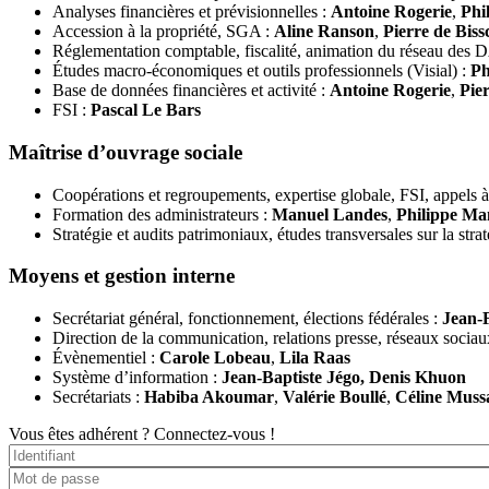
Analyses financières et prévisionnelles :
Antoine Rogerie
,
Phi
Accession à la propriété, SGA :
Aline Ranson
,
Pierre de Bis
Réglementation comptable, fiscalité, animation du réseau des DA
Études macro-économiques et outils professionnels (Visial) :
Ph
Base de données financières et activité :
Antoine Rogerie
,
Pie
FSI :
Pascal Le Bars
Maîtrise d’ouvrage sociale
Coopérations et regroupements, expertise globale, FSI, appels à 
Formation des administrateurs :
Manuel Landes
,
Philippe Ma
Stratégie et audits patrimoniaux, études transversales sur la stra
Moyens et gestion interne
Secrétariat général, fonctionnement, élections fédérales :
Jean-
Direction de la communication, relations presse, réseaux sociaux,
Évènementiel :
Carole Lobeau
,
Lila Raas
Système d’information :
Jean-Baptiste Jégo, Denis Khuon
Secrétariats :
Habiba Akoumar
,
Valérie Boullé
,
Céline Muss
Vous êtes adhérent ?
Connectez-vous !