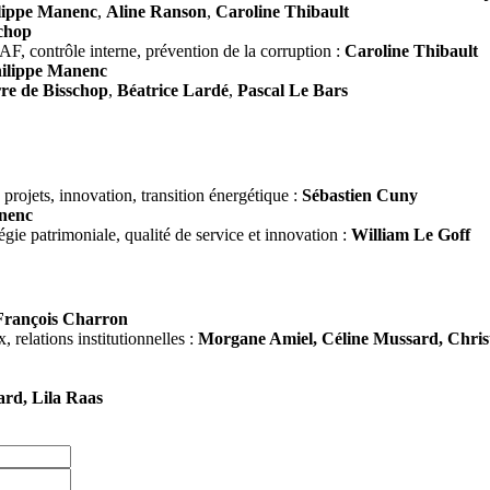
lippe Manenc
,
Aline Ranson
,
Caroline Thibault
schop
F, contrôle interne, prévention de la corruption :
Caroline Thibault
ilippe Manenc
rre de Bisschop
,
Béatrice Lardé
,
Pascal Le Bars
projets, innovation, transition énergétique :
Sébastien Cuny
nenc
tégie patrimoniale, qualité de service et innovation :
William Le Goff
François Charron
 relations institutionnelles :
Morgane Amiel,
Céline Mussard, Chris
ard, Lila Raas