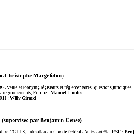
ean-Christophe Margelidon)
 DG, veille et lobbying législatifs et réglementaires, questions juridiqu
s, regroupements, Europe :
Manuel Landes
 DRH :
Willy Girard
e (supervisée par Benjamin Cense)
océdure CGLLS, animation du Comité fédéral d’autocontrôle, RSE :
Benj