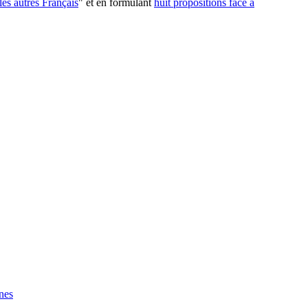
les autres Français
" et en formulant
huit propositions face à
nes