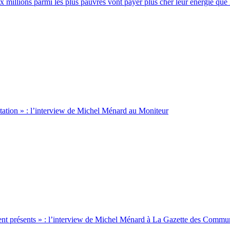
x millions parmi les plus pauvres vont payer plus cher leur énergie que 
litation » : l’interview de Michel Ménard au Moniteur
ndent présents » : l’interview de Michel Ménard à La Gazette des Commu