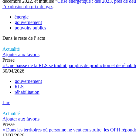
décembre 2022, et intitulée "
Crise énergétique : dès 2023, près de deu
l’explosion du prix du gaz
.
énergie
gouvernement
pouvoirs publics
Dans le reste de l'
actu
Actualité
Ajouter aux favoris
Presse
« Une baisse de la RLS se traduit par plus de production et de réhabi
30/04/2026
gouvernement
RLS
réhabilitation
Lire
Actualité
Ajouter aux favoris
Presse
« Dans les territoires où personne ne veut construire, les OPH répo
12/02/2026