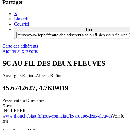
Partager
X
LinkedIn
Courriel
Lien
Carte des adhérents
Ajouter aux favoris
SC AU FIL DES DEUX FLEUVES
Auvergne-Rhône-Alpes
-
Rhône
45.6742627, 4.7639019
Président du Directoire
Xavier
INGLEBERT
www.rhonehabitat.fr/nous-connaitre/le-groupe-deux-fleuves
Voir le
site