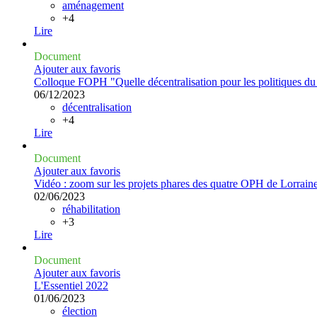
aménagement
+4
Lire
Document
Ajouter aux favoris
Colloque FOPH "Quelle décentralisation pour les politiques du 
06/12/2023
décentralisation
+4
Lire
Document
Ajouter aux favoris
Vidéo : zoom sur les projets phares des quatre OPH de Lorrain
02/06/2023
réhabilitation
+3
Lire
Document
Ajouter aux favoris
L'Essentiel 2022
01/06/2023
élection