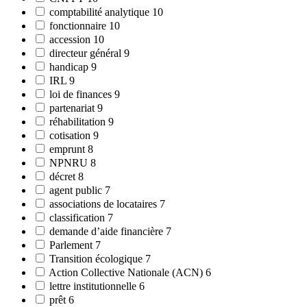
comptabilité analytique
10
fonctionnaire
10
accession
10
directeur général
9
handicap
9
IRL
9
loi de finances
9
partenariat
9
réhabilitation
9
cotisation
9
emprunt
8
NPNRU
8
décret
8
agent public
7
associations de locataires
7
classification
7
demande d’aide financière
7
Parlement
7
Transition écologique
7
Action Collective Nationale (ACN)
6
lettre institutionnelle
6
prêt
6