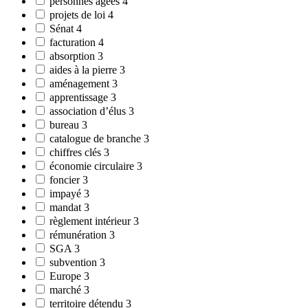
personnes âgées
4
projets de loi
4
Sénat
4
facturation
4
absorption
3
aides à la pierre
3
aménagement
3
apprentissage
3
association d’élus
3
bureau
3
catalogue de branche
3
chiffres clés
3
économie circulaire
3
foncier
3
impayé
3
mandat
3
règlement intérieur
3
rémunération
3
SGA
3
subvention
3
Europe
3
marché
3
territoire détendu
3