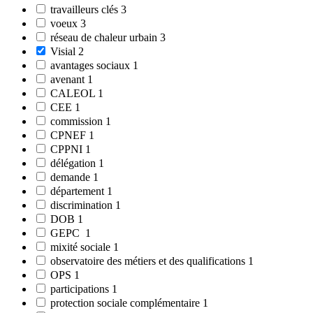
travailleurs clés
3
voeux
3
réseau de chaleur urbain
3
Visial
2
avantages sociaux
1
avenant
1
CALEOL
1
CEE
1
commission
1
CPNEF
1
CPPNI
1
délégation
1
demande
1
département
1
discrimination
1
DOB
1
GEPC
1
mixité sociale
1
observatoire des métiers et des qualifications
1
OPS
1
participations
1
protection sociale complémentaire
1