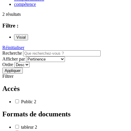
compétence
2 résultats
Filtre :
Visial
Réinitialiser
Recherche
Afficher par
Ordre
Filtrer
Accès
Public
2
Formats de documents
tableur
2