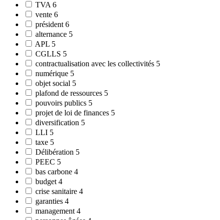
TVA
6
vente
6
président
6
alternance
5
APL
5
CGLLS
5
contractualisation avec les collectivités
5
numérique
5
objet social
5
plafond de ressources
5
pouvoirs publics
5
projet de loi de finances
5
diversification
5
LLI
5
taxe
5
Délibération
5
PEEC
5
bas carbone
4
budget
4
crise sanitaire
4
garanties
4
management
4