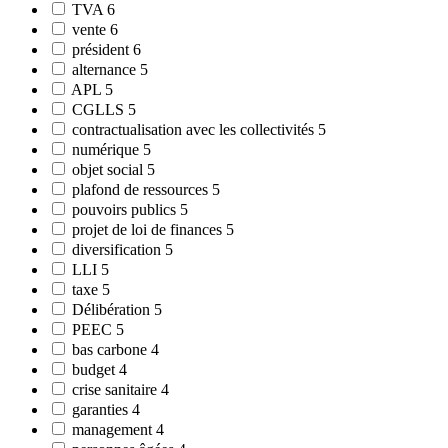
TVA
6
vente
6
président
6
alternance
5
APL
5
CGLLS
5
contractualisation avec les collectivités
5
numérique
5
objet social
5
plafond de ressources
5
pouvoirs publics
5
projet de loi de finances
5
diversification
5
LLI
5
taxe
5
Délibération
5
PEEC
5
bas carbone
4
budget
4
crise sanitaire
4
garanties
4
management
4