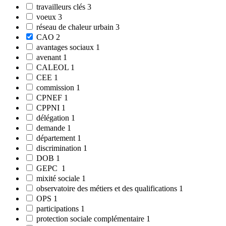
travailleurs clés
3
voeux
3
réseau de chaleur urbain
3
CAO
2
avantages sociaux
1
avenant
1
CALEOL
1
CEE
1
commission
1
CPNEF
1
CPPNI
1
délégation
1
demande
1
département
1
discrimination
1
DOB
1
GEPC
1
mixité sociale
1
observatoire des métiers et des qualifications
1
OPS
1
participations
1
protection sociale complémentaire
1