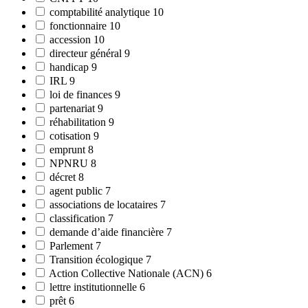
comptabilité analytique
10
fonctionnaire
10
accession
10
directeur général
9
handicap
9
IRL
9
loi de finances
9
partenariat
9
réhabilitation
9
cotisation
9
emprunt
8
NPNRU
8
décret
8
agent public
7
associations de locataires
7
classification
7
demande d’aide financière
7
Parlement
7
Transition écologique
7
Action Collective Nationale (ACN)
6
lettre institutionnelle
6
prêt
6