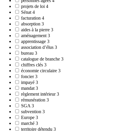
personnes âgées
4
projets de loi
4
Sénat
4
facturation
4
absorption
3
aides à la pierre
3
aménagement
3
apprentissage
3
association d’élus
3
bureau
3
catalogue de branche
3
chiffres clés
3
économie circulaire
3
foncier
3
impayé
3
mandat
3
règlement intérieur
3
rémunération
3
SGA
3
subvention
3
Europe
3
marché
3
territoire détendu
3