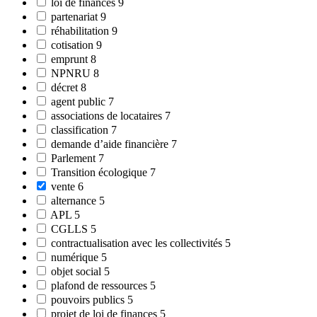
loi de finances
9
partenariat
9
réhabilitation
9
cotisation
9
emprunt
8
NPNRU
8
décret
8
agent public
7
associations de locataires
7
classification
7
demande d’aide financière
7
Parlement
7
Transition écologique
7
vente
6
alternance
5
APL
5
CGLLS
5
contractualisation avec les collectivités
5
numérique
5
objet social
5
plafond de ressources
5
pouvoirs publics
5
projet de loi de finances
5