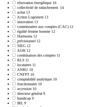
rénovation énergétique
16
collectivité de rattachement
14
achat
13
Action Logement
13
innovation
13
commissaires aux comptes (CAC)
12
égalité femme homme
12
Harmonia
12
prévisionnel
12
SIEG
12
AOH
12
combinaison des comptes
11
RLS
11
locataires
11
ANRU
10
CNFPT
10
comptabilité analytique
10
fonctionnaire
10
accession
10
directeur général
9
handicap
9
IRL
9