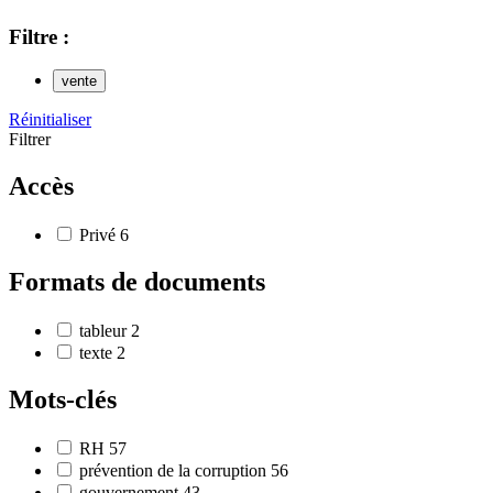
Filtre :
vente
Réinitialiser
Filtrer
Accès
Privé
6
Formats de documents
tableur
2
texte
2
Mots-clés
RH
57
prévention de la corruption
56
gouvernement
43