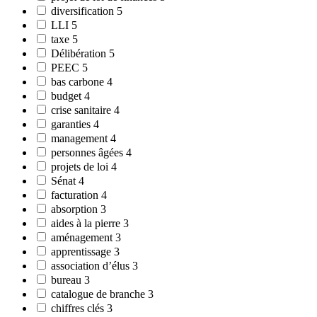
diversification
5
LLI
5
taxe
5
Délibération
5
PEEC
5
bas carbone
4
budget
4
crise sanitaire
4
garanties
4
management
4
personnes âgées
4
projets de loi
4
Sénat
4
facturation
4
absorption
3
aides à la pierre
3
aménagement
3
apprentissage
3
association d’élus
3
bureau
3
catalogue de branche
3
chiffres clés
3