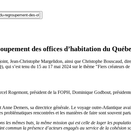
upement des offices d’habitation du Québ
oint, Jean-Christophe Margelidon, ainsi que Christophe Bouscaud, direc
ui s’est tenu du 15 au 17 mai 2024 sur le thème "Fiers créateurs de p
rcel Rogemont, président de la FOPH, Dominique Godbout, présidente
nne Demers, sa directrice générale. Le voyage outre-Atlantique avait pou
s problématiques rencontrées et les manières de faire sont souvent pa
ns les mêmes buts, la même mission qui est celle de loger les populati
oint commun la présence d’acteurs engagés au service de la cohésion so