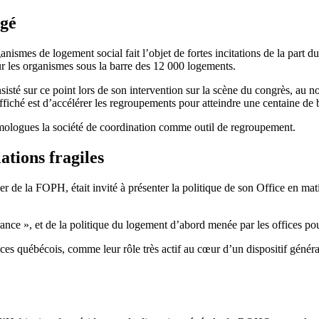
agé
smes de logement social fait l’objet de fortes incitations de la part du
ur les organismes sous la barre des 12 000 logements.
té sur ce point lors de son intervention sur la scène du congrès, au nom
fiché est d’accélérer les regroupements pour atteindre une centaine de b
mologues la société de coordination comme outil de regroupement.
tions fragiles
er de la FOPH, était invité à présenter la politique de son Office en m
ance », et de la politique du logement d’abord menée par les offices pou
ices québécois, comme leur rôle très actif au cœur d’un dispositif génér