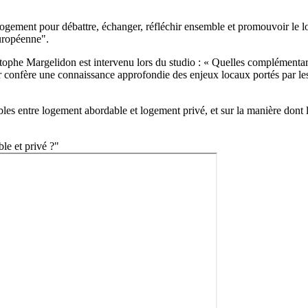
logement pour débattre, échanger, réfléchir ensemble et promouvoir le
l
uropéenne
".
stophe Margelidon
est intervenu lors du studio : « Quelles complémentar
eur confère une connaissance approfondie des enjeux locaux portés par les
bles entre logement abordable et logement privé, et sur la manière dont
le et privé ?"