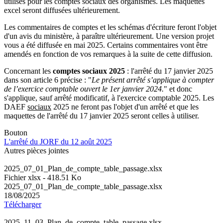
utilisés pour les comptes sociaux des organismes. Les maquettes
excel seront diffusées ultérieurement.
Les commentaires de comptes et les schémas d'écriture feront l'objet
d'un avis du ministère, à paraître ultérieurement. Une version projet
vous a été diffusée en mai 2025. Certains commentaires vont être
amendés en fonction de vos remarques à la suite de cette diffusion.
Concernant les
comptes sociaux 2025
: l'arrêté du 17 janvier 2025
dans son article 6 précise : "
Le présent arrêté s’applique à compter
de l’exercice comptable ouvert le 1er janvier 2024.
" et donc
s'applique, sauf arrêté modificatif, à l'exercice comptable 2025. Les
DAEF
sociaux
2025 ne feront pas l'objet d'un arrêté et que les
maquettes de l'arrêté du 17 janvier 2025 seront celles à utiliser.
Bouton
L'arrêté du JORF du 12 août 2025
Autres pièces jointes
2025_07_01_Plan_de_compte_table_passage.xlsx
Fichier xlsx - 418.51 Ko
2025_07_01_Plan_de_compte_table_passage.xlsx
18/08/2025
Télécharger
2025_11_03_Plan_de_compte_table_passage.xlsx